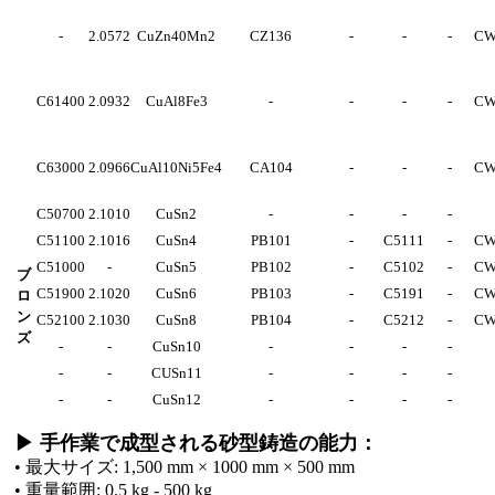
-
2.0572
CuZn40Mn2
CZ136
-
-
-
CW
C61400
2.0932
CuAl8Fe3
-
-
-
-
CW
C63000
2.0966
CuAl10Ni5Fe4
CA104
-
-
-
CW
C50700
2.1010
CuSn2
-
-
-
-
C51100
2.1016
CuSn4
PB101
-
C5111
-
CW
C51000
-
CuSn5
PB102
-
C5102
-
CW
ブ
C51900
2.1020
CuSn6
PB103
-
C5191
-
CW
ロ
ン
C52100
2.1030
CuSn8
PB104
-
C5212
-
CW
ズ
-
-
CuSn10
-
-
-
-
-
-
CUSn11
-
-
-
-
-
-
CuSn12
-
-
-
-
▶ 手作業で成型される砂型鋳造の能力：
• 最大サイズ: 1,500 mm × 1000 mm × 500 mm
• 重量範囲: 0.5 kg - 500 kg