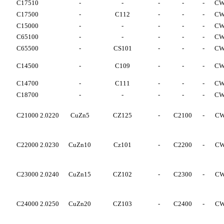
C17510
-
-
-
-
-
CW
C17500
-
C112
-
-
-
CW
C15000
-
-
-
-
-
CW
C65100
-
-
-
-
-
CW
C65500
-
CS101
-
-
-
CW
C14500
-
C109
-
-
-
CW
C14700
-
C111
-
-
-
CW
C18700
-
-
-
-
-
CW
C21000
2.0220
CuZn5
CZ125
-
C2100
-
CW
C22000
2.0230
CuZn10
Cz101
-
C2200
-
CW
C23000
2.0240
CuZn15
CZ102
-
C2300
-
CW
C24000
2.0250
CuZn20
CZ103
-
C2400
-
CW