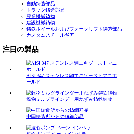
自動鋳造部品
トラック鋳造部品
農業機械鋳物
建設機械鋳物
鋳鉄ホイールおよびフォークリフト鋳造部品
カスタムスチールギア
注目の製品
AISI 347 ステンレス鋼エキゾーストマニホ
ールド
穀物ミルグラインダー用ねずみ鋳鉄鋳物
中国鋳造所からの鋳鋼部品
遠心ポンプ ベーン インペラ