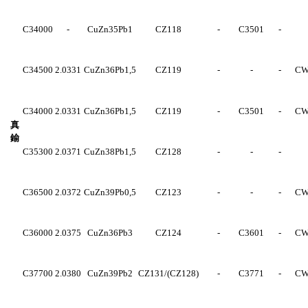
C34000
-
CuZn35Pb1
CZ118
-
C3501
-
C34500
2.0331
CuZn36Pb1,5
CZ119
-
-
-
CW
C34000
2.0331
CuZn36Pb1,5
CZ119
-
C3501
-
CW
真
鍮
C35300
2.0371
CuZn38Pb1,5
CZ128
-
-
-
C36500
2.0372
CuZn39Pb0,5
CZ123
-
-
-
CW
C36000
2.0375
CuZn36Pb3
CZ124
-
C3601
-
CW
C37700
2.0380
CuZn39Pb2
CZ131/(CZ128)
-
C3771
-
CW