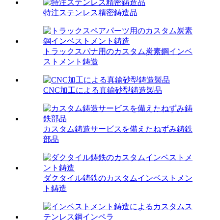
特注ステンレス精密鋳造品
トラックスパナ用のカスタム炭素鋼インベ
ストメント鋳造
CNC加工による真鍮砂型鋳造製品
カスタム鋳造サービスを備えたねずみ鋳鉄
部品
ダクタイル鋳鉄のカスタムインベストメン
ト鋳造