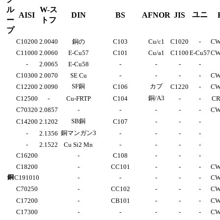
ル
W-ス
ユニ
AISI
DIN
BS
AFNOR
JIS
ー
トフ
プ
C10200
2.0040
銅の
C103
Cu/c1
C1020
-
CW
C11000
2.0060
E-Cu57
C101
Cu/a1
C1100
E-Cu57
CW
-
2.0065
E-Cu58
-
-
-
-
C10300
2.0070
SE Cu
-
-
-
-
CW
SF銅
カブ
C12200
2.0090
C106
C1220
-
CW
銅/A3
C12500
-
Cu-FRTP
C104
-
-
CR
C70320
2.0857
-
-
-
-
-
CW
SB銅
C14200
2.1202
C107
-
-
-
銅マンガン3
-
2.1356
-
-
-
-
-
2.1522
Cu Si2 Mn
-
-
-
-
C16200
-
C108
-
-
-
C18200
-
CC101
-
-
-
CW
銅
C191010
-
-
-
-
-
CW
C70250
-
CC102
-
-
-
CW
C17200
-
CB101
-
-
-
CW
C17300
-
-
-
-
-
CW