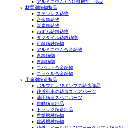
アルミニウム CNC 機械加工部品
材質別鋳物製品
ステンレス鋳物
合金鋼鋳物
炭素鋼鋳物
ねずみ鋳鉄鋳物
ダクタイル鋳鉄鋳物
可鍛鋳鉄鋳物
アルミニウム合金鋳物
真鍮鋳物
青銅鋳物
コバルト合金鋳物
ニッケル合金鋳物
用途別鋳造製品
バルブおよびポンプの鋳造部品
鉄道列車の鋳造スペアパーツ
油圧鋳造スペアパーツ
自動鋳造部品
トラック鋳造部品
農業機械鋳物
建設機械鋳物
鋳鉄ホイールおよびフォークリフト鋳造部