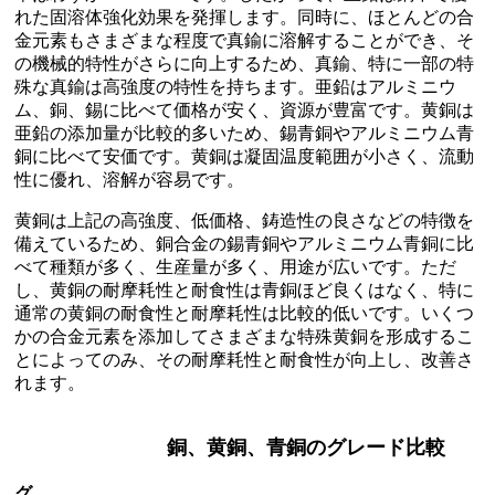
れた固溶体強化効果を発揮します。同時に、ほとんどの合
金元素もさまざまな程度で真鍮に溶解することができ、そ
の機械的特性がさらに向上するため、真鍮、特に一部の特
殊な真鍮は高強度の特性を持ちます。亜鉛はアルミニウ
ム、銅、錫に比べて価格が安く、資源が豊富です。黄銅は
亜鉛の添加量が比較的多いため、錫青銅やアルミニウム青
銅に比べて安価です。黄銅は凝固温度範囲が小さく、流動
性に優れ、溶解が容易です。
黄銅は上記の高強度、低価格、鋳造性の良さなどの特徴を
備えているため、銅合金の錫青銅やアルミニウム青銅に比
べて種類が多く、生産量が多く、用途が広いです。ただ
し、黄銅の耐摩耗性と耐食性は青銅ほど良くはなく、特に
通常の黄銅の耐食性と耐摩耗性は比較的低いです。いくつ
かの合金元素を添加してさまざまな特殊黄銅を形成するこ
とによってのみ、その耐摩耗性と耐食性が向上し、改善さ
れます。
銅、黄銅、青銅のグレード比較
グ