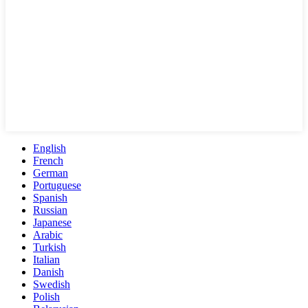
English
French
German
Portuguese
Spanish
Russian
Japanese
Arabic
Turkish
Italian
Danish
Swedish
Polish