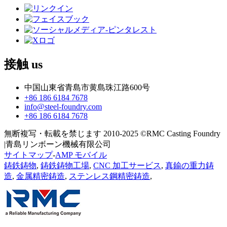
接触
us
中国山東省青島市黄島珠江路600号
+86 186 6184 7678
info@steel-foundry.com
+86 186 6184 7678
無断複写・転載を禁じます 2010-2025 ©RMC Casting Foundry
|青島リンボーン機械有限公司
サイトマップ
-
AMP モバイル
鋳鉄鋳物
,
鋳鉄鋳物工場
,
CNC 加工サービス
,
真鍮の重力鋳
造
,
金属精密鋳造
,
ステンレス鋼精密鋳造
,