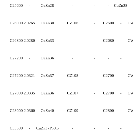
C25600
-
CuZn28
-
-
-
CuZn28
C26000
2.0265
CuZn30
CZ106
-
C2600
-
CW
C26800
2.0280
CuZn33
-
-
C2680
-
CW
C27200
-
CuZn36
-
-
-
-
C27200
2.0321
CuZn37
CZ108
-
C2700
-
CW
C27000
2.0335
CuZn36
CZ107
-
C2700
-
CW
C28000
2.0360
CuZn40
CZ109
-
C2800
-
CW
C33500
-
CuZn37Pb0.5
-
-
-
-