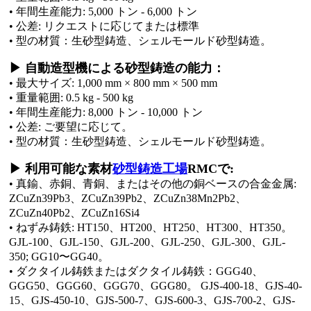
• 年間生産能力: 5,000 トン - 6,000 トン
• 公差: リクエストに応じてまたは標準
• 型の材質：生砂型鋳造、シェルモールド砂型鋳造。
▶ 自動造型機による砂型鋳造の能力：
• 最大サイズ: 1,000 mm × 800 mm × 500 mm
• 重量範囲: 0.5 kg - 500 kg
• 年間生産能力: 8,000 トン - 10,000 トン
• 公差: ご要望に応じて。
• 型の材質：生砂型鋳造、シェルモールド砂型鋳造。
▶ 利用可能な素材
砂型鋳造工場
RMCで:
• 真鍮、赤銅、青銅、またはその他の銅ベースの合金金属:
ZCuZn39Pb3、ZCuZn39Pb2、ZCuZn38Mn2Pb2、
ZCuZn40Pb2、ZCuZn16Si4
• ねずみ鋳鉄: HT150、HT200、HT250、HT300、HT350。
GJL-100、GJL-150、GJL-200、GJL-250、GJL-300、GJL-
350; GG10〜GG40。
• ダクタイル鋳鉄またはダクタイル鋳鉄：GGG40、
GGG50、GGG60、GGG70、GGG80。 GJS-400-18、GJS-40-
15、GJS-450-10、GJS-500-7、GJS-600-3、GJS-700-2、GJS-