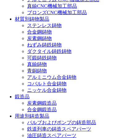
真鍮CNC機械加工部品
ブロンズCNC機械加工部品
材質別鋳物製品
ステンレス鋳物
合金鋼鋳物
炭素鋼鋳物
ねずみ鋳鉄鋳物
ダクタイル鋳鉄鋳物
可鍛鋳鉄鋳物
真鍮鋳物
青銅鋳物
アルミニウム合金鋳物
コバルト合金鋳物
ニッケル合金鋳物
鍛造品
炭素鋼鍛造品
合金鋼鍛造品
用途別鋳造製品
バルブおよびポンプの鋳造部品
鉄道列車の鋳造スペアパーツ
油圧鋳造スペアパーツ