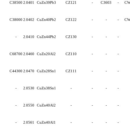
C38500
2.0401
CuZn39Pb3
CZ121
-
C3603
-
CW
C38000
2.0402
CuZn40Pb2
CZ122
-
-
-
CW
-
2.0410
CuZn44Pb2
CZ130
-
-
-
C68700
2.0460
CuZn20Al2
CZ110
-
-
-
C44300
2.0470
CuZn28Sn1
CZ111
-
-
-
-
2.0530
CuZn38Sn1
-
-
-
-
-
2.0550
CuZn40Al2
-
-
-
-
-
2.0561
CuZn40Al1
-
-
-
-