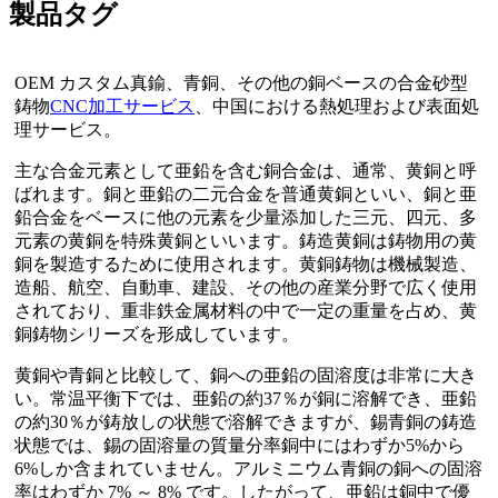
製品タグ
OEM カスタム真鍮、青銅、その他の銅ベースの合金砂型
鋳物
CNC加工サービス
、中国における熱処理および表面処
理サービス。
主な合金元素として亜鉛を含む銅合金は、通常、黄銅と呼
ばれます。銅と亜鉛の二元合金を普通黄銅といい、銅と亜
鉛合金をベースに他の元素を少量添加した三元、四元、多
元素の黄銅を特殊黄銅といいます。鋳造黄銅は鋳物用の黄
銅を製造するために使用されます。黄銅鋳物は機械製造、
造船、航空、自動車、建設、その他の産業分野で広く使用
されており、重非鉄金属材料の中で一定の重量を占め、黄
銅鋳物シリーズを形成しています。
黄銅や青銅と比較して、銅への亜鉛の固溶度は非常に大き
い。常温平衡下では、亜鉛の約37％が銅に溶解でき、亜鉛
の約30％が鋳放しの状態で溶解できますが、錫青銅の鋳造
状態では、錫の固溶量の質量分率銅中にはわずか5%から
6%しか含まれていません。アルミニウム青銅の銅への固溶
率はわずか 7% ～ 8% です。したがって、亜鉛は銅中で優