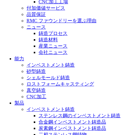
CNC加工工場
付加価値サービス
品質保証
RMC ファウンドリーを選ぶ理由
ニュース
鋳造プロセス
鋳造材料
産業ニュース
会社ニュース
能力
インベストメント鋳造
砂型鋳造
シェルモールド鋳造
ロストフォームキャスティング
真空鋳造
CNC加工
製品
インベストメント鋳造
ステンレス鋼のインベストメント鋳造
合金鋼インベストメント鋳造品
炭素鋼インベストメント鋳造品
二相ステンレス鋼鋳物