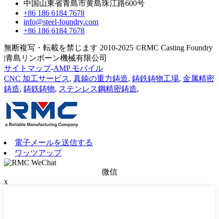
中国山東省青島市黄島珠江路600号
+86 186 6184 7678
info@steel-foundry.com
+86 186 6184 7678
無断複写・転載を禁じます 2010-2025 ©RMC Casting Foundry
|青島リンボーン機械有限公司
サイトマップ
-
AMP モバイル
CNC 加工サービス
,
真鍮の重力鋳造
,
鋳鉄鋳物工場
,
金属精密
鋳造
,
鋳鉄鋳物
,
ステンレス鋼精密鋳造
,
電子メールを送信する
ワッツアップ
微信
x