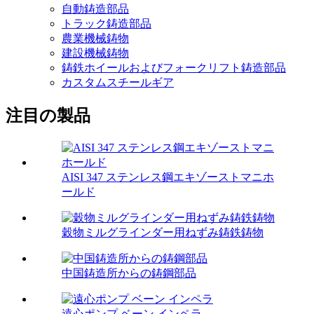
自動鋳造部品
トラック鋳造部品
農業機械鋳物
建設機械鋳物
鋳鉄ホイールおよびフォークリフト鋳造部品
カスタムスチールギア
注目の製品
AISI 347 ステンレス鋼エキゾーストマニホ
ールド
穀物ミルグラインダー用ねずみ鋳鉄鋳物
中国鋳造所からの鋳鋼部品
遠心ポンプ ベーン インペラ