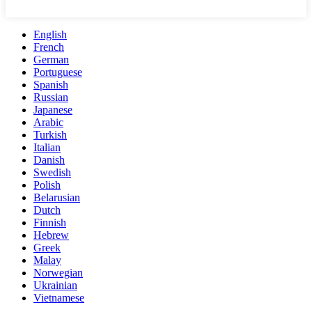
English
French
German
Portuguese
Spanish
Russian
Japanese
Arabic
Turkish
Italian
Danish
Swedish
Polish
Belarusian
Dutch
Finnish
Hebrew
Greek
Malay
Norwegian
Ukrainian
Vietnamese