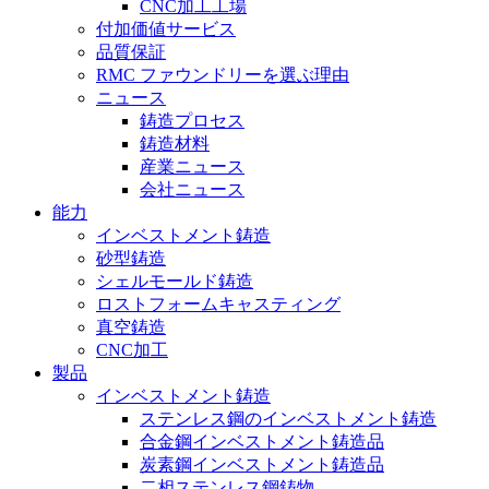
CNC加工工場
付加価値サービス
品質保証
RMC ファウンドリーを選ぶ理由
ニュース
鋳造プロセス
鋳造材料
産業ニュース
会社ニュース
能力
インベストメント鋳造
砂型鋳造
シェルモールド鋳造
ロストフォームキャスティング
真空鋳造
CNC加工
製品
インベストメント鋳造
ステンレス鋼のインベストメント鋳造
合金鋼インベストメント鋳造品
炭素鋼インベストメント鋳造品
二相ステンレス鋼鋳物