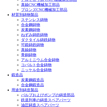
真鍮CNC機械加工部品
ブロンズCNC機械加工部品
材質別鋳物製品
ステンレス鋳物
合金鋼鋳物
炭素鋼鋳物
ねずみ鋳鉄鋳物
ダクタイル鋳鉄鋳物
可鍛鋳鉄鋳物
真鍮鋳物
青銅鋳物
アルミニウム合金鋳物
コバルト合金鋳物
ニッケル合金鋳物
鍛造品
炭素鋼鍛造品
合金鋼鍛造品
用途別鋳造製品
バルブおよびポンプの鋳造部品
鉄道列車の鋳造スペアパーツ
油圧鋳造スペアパーツ