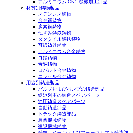
アルミニウム CNC 機械加工部品
材質別鋳物製品
ステンレス鋳物
合金鋼鋳物
炭素鋼鋳物
ねずみ鋳鉄鋳物
ダクタイル鋳鉄鋳物
可鍛鋳鉄鋳物
アルミニウム合金鋳物
真鍮鋳物
青銅鋳物
コバルト合金鋳物
ニッケル合金鋳物
用途別鋳造製品
バルブおよびポンプの鋳造部品
鉄道列車の鋳造スペアパーツ
油圧鋳造スペアパーツ
自動鋳造部品
トラック鋳造部品
農業機械鋳物
建設機械鋳物
鋳鉄ホイールおよびフォークリフト鋳造部