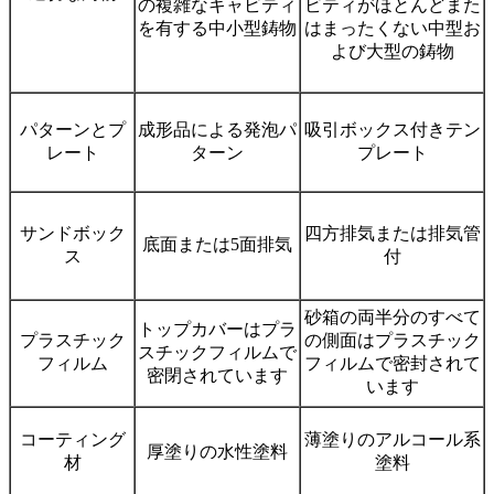
の複雑なキャビティ
ビティがほとんどまた
を有する中小型鋳物
はまったくない中型お
よび大型の鋳物
パターンとプ
成形品による発泡パ
吸引ボックス付きテン
レート
ターン
プレート
サンドボック
四方排気または排気管
底面または5面排気
ス
付
砂箱の両半分のすべて
トップカバーはプラ
プラスチック
の側面はプラスチック
スチックフィルムで
フィルム
フィルムで密封されて
密閉されています
います
コーティング
薄塗りのアルコール系
厚塗りの水性塗料
材
塗料