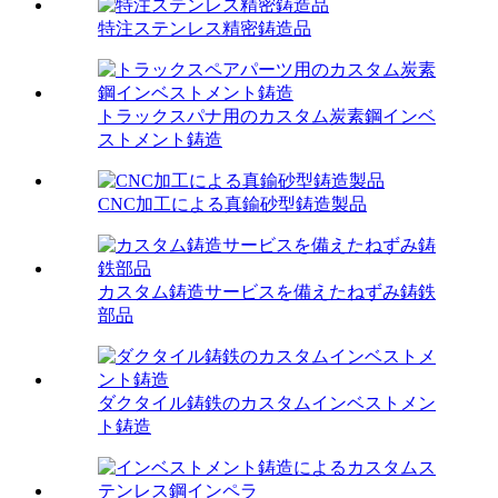
特注ステンレス精密鋳造品
トラックスパナ用のカスタム炭素鋼インベ
ストメント鋳造
CNC加工による真鍮砂型鋳造製品
カスタム鋳造サービスを備えたねずみ鋳鉄
部品
ダクタイル鋳鉄のカスタムインベストメン
ト鋳造