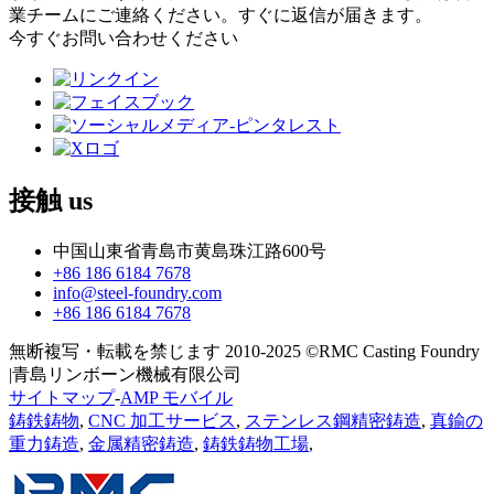
業チームにご連絡ください。すぐに返信が届きます。
今すぐお問い合わせください
接触
us
中国山東省青島市黄島珠江路600号
+86 186 6184 7678
info@steel-foundry.com
+86 186 6184 7678
無断複写・転載を禁じます 2010-2025 ©RMC Casting Foundry
|青島リンボーン機械有限公司
サイトマップ
-
AMP モバイル
鋳鉄鋳物
,
CNC 加工サービス
,
ステンレス鋼精密鋳造
,
真鍮の
重力鋳造
,
金属精密鋳造
,
鋳鉄鋳物工場
,