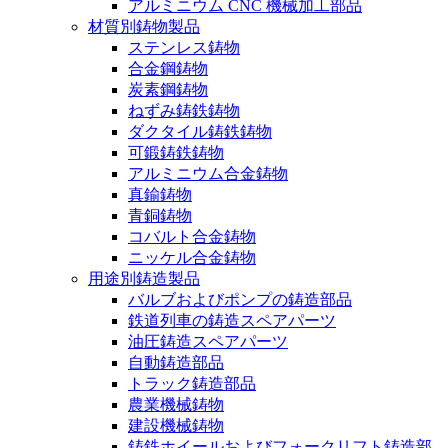
アルミニウム CNC 機械加工部品
材質別鋳物製品
ステンレス鋳物
合金鋼鋳物
炭素鋼鋳物
ねずみ鋳鉄鋳物
ダクタイル鋳鉄鋳物
可鍛鋳鉄鋳物
アルミニウム合金鋳物
真鍮鋳物
青銅鋳物
コバルト合金鋳物
ニッケル合金鋳物
用途別鋳造製品
バルブおよびポンプの鋳造部品
鉄道列車の鋳造スペアパーツ
油圧鋳造スペアパーツ
自動鋳造部品
トラック鋳造部品
農業機械鋳物
建設機械鋳物
鋳鉄ホイールおよびフォークリフト鋳造部