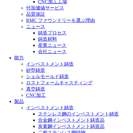
CNC加工工場
付加価値サービス
品質保証
RMC ファウンドリーを選ぶ理由
ニュース
鋳造プロセス
鋳造材料
産業ニュース
会社ニュース
能力
インベストメント鋳造
砂型鋳造
シェルモールド鋳造
ロストフォームキャスティング
真空鋳造
CNC加工
製品
インベストメント鋳造
ステンレス鋼のインベストメント鋳造
合金鋼インベストメント鋳造品
炭素鋼インベストメント鋳造品
二相ステンレス鋼鋳物