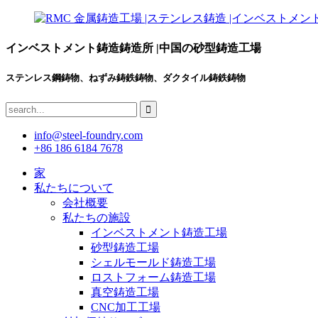
インベストメント鋳造鋳造所 |中国の砂型鋳造工場
ステンレス鋼鋳物、ねずみ鋳鉄鋳物、ダクタイル鋳鉄鋳物
info@steel-foundry.com
+86 186 6184 7678
家
私たちについて
会社概要
私たちの施設
インベストメント鋳造工場
砂型鋳造工場
シェルモールド鋳造工場
ロストフォーム鋳造工場
真空鋳造工場
CNC加工工場