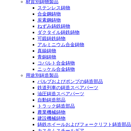
材質別鋳物製品
ステンレス鋳物
合金鋼鋳物
炭素鋼鋳物
ねずみ鋳鉄鋳物
ダクタイル鋳鉄鋳物
可鍛鋳鉄鋳物
アルミニウム合金鋳物
真鍮鋳物
青銅鋳物
コバルト合金鋳物
ニッケル合金鋳物
用途別鋳造製品
バルブおよびポンプの鋳造部品
鉄道列車の鋳造スペアパーツ
油圧鋳造スペアパーツ
自動鋳造部品
トラック鋳造部品
農業機械鋳物
建設機械鋳物
鋳鉄ホイールおよびフォークリフト鋳造部品
カスタムスチールギア