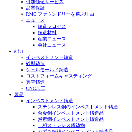
付加価値サービス
品質保証
RMC ファウンドリーを選ぶ理由
ニュース
鋳造プロセス
鋳造材料
産業ニュース
会社ニュース
能力
インベストメント鋳造
砂型鋳造
シェルモールド鋳造
ロストフォームキャスティング
真空鋳造
CNC加工
製品
インベストメント鋳造
ステンレス鋼のインベストメント鋳造
合金鋼インベストメント鋳造品
炭素鋼インベストメント鋳造品
二相ステンレス鋼鋳物
ねずみ鋳鉄インベストメント鋳造品