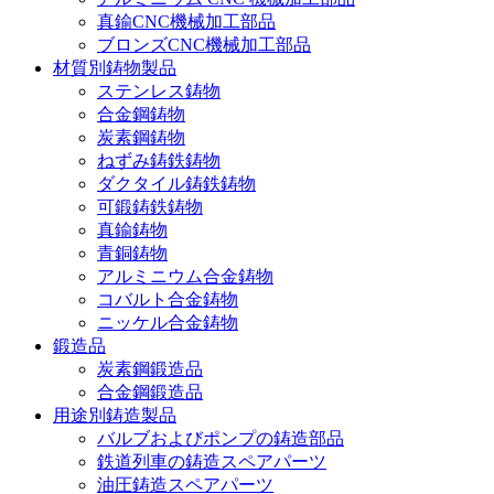
真鍮CNC機械加工部品
ブロンズCNC機械加工部品
材質別鋳物製品
ステンレス鋳物
合金鋼鋳物
炭素鋼鋳物
ねずみ鋳鉄鋳物
ダクタイル鋳鉄鋳物
可鍛鋳鉄鋳物
真鍮鋳物
青銅鋳物
アルミニウム合金鋳物
コバルト合金鋳物
ニッケル合金鋳物
鍛造品
炭素鋼鍛造品
合金鋼鍛造品
用途別鋳造製品
バルブおよびポンプの鋳造部品
鉄道列車の鋳造スペアパーツ
油圧鋳造スペアパーツ