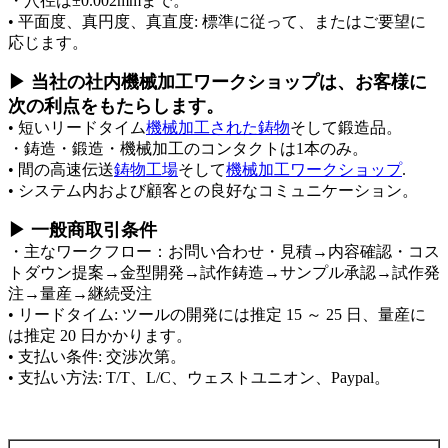
・穴径は±0.002mmまで。
• 平面度、真円度、真直度: 標準に従って、またはご要望に
応じます。
▶ 当社の社内機械加工ワークショップは、お客様に
次の利点をもたらします。
• 短いリードタイム
機械加工された鋳物
そして鍛造品。
・鋳造・鍛造・機械加工のコンタクトは1本のみ。
• 間の高速伝送
鋳物工場
そして
機械加工ワークショップ
.
• システム内および顧客との良好なコミュニケーション。
▶ 一般商取引条件
・主なワークフロー：お問い合わせ・見積→内容確認・コス
トダウン提案→金型開発→試作鋳造→サンプル承認→試作発
注→量産→継続受注
• リードタイム: ツールの開発には推定 15 ～ 25 日、量産に
は推定 20 日かかります。
• 支払い条件: 交渉次第。
• 支払い方法: T/T、L/C、ウェストユニオン、Paypal。