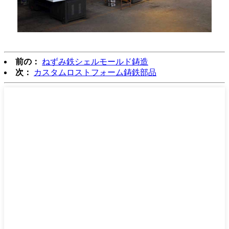
前の：
ねずみ鉄シェルモールド鋳造
次：
カスタムロストフォーム鋳鉄部品