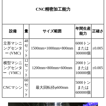
CNC精密加工能力
年間生産
設備
量
サイズ範囲
正確さ
能力
48
立形マシニ
6000トン
セ
ングセンタ
1500mm×1000mm×800mm
または
±0.005
ッ
ー (VMC)
300000個
ト
12
横型マシニ
2000トン
セ
ングセンタ
1200mm×800mm×600mm
または
±0.005
ッ
ー（VMC）
100000個
ト
60
5000トン
セ
CNCマシン
最大回転径φ600mm
または
ッ
600000個
ト