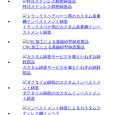
特注ステンレス精密鋳造品
トラックスパナ用のカスタム炭素鋼インベ
ストメント鋳造
CNC加工による真鍮砂型鋳造製品
カスタム鋳造サービスを備えたねずみ鋳鉄
部品
ダクタイル鋳鉄のカスタムインベストメン
ト鋳造