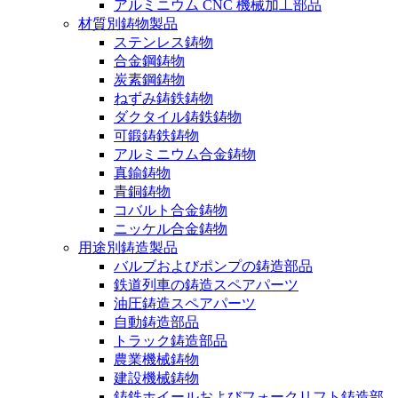
アルミニウム CNC 機械加工部品
材質別鋳物製品
ステンレス鋳物
合金鋼鋳物
炭素鋼鋳物
ねずみ鋳鉄鋳物
ダクタイル鋳鉄鋳物
可鍛鋳鉄鋳物
アルミニウム合金鋳物
真鍮鋳物
青銅鋳物
コバルト合金鋳物
ニッケル合金鋳物
用途別鋳造製品
バルブおよびポンプの鋳造部品
鉄道列車の鋳造スペアパーツ
油圧鋳造スペアパーツ
自動鋳造部品
トラック鋳造部品
農業機械鋳物
建設機械鋳物
鋳鉄ホイールおよびフォークリフト鋳造部