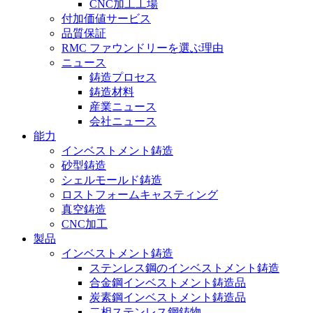
CNC加工工場
付加価値サービス
品質保証
RMC ファウンドリーを選ぶ理由
ニュース
鋳造プロセス
鋳造材料
産業ニュース
会社ニュース
能力
インベストメント鋳造
砂型鋳造
シェルモールド鋳造
ロストフォームキャスティング
真空鋳造
CNC加工
製品
インベストメント鋳造
ステンレス鋼のインベストメント鋳造
合金鋼インベストメント鋳造品
炭素鋼インベストメント鋳造品
二相ステンレス鋼鋳物