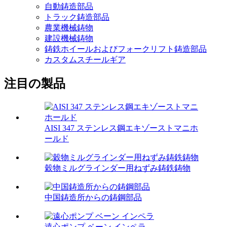
自動鋳造部品
トラック鋳造部品
農業機械鋳物
建設機械鋳物
鋳鉄ホイールおよびフォークリフト鋳造部品
カスタムスチールギア
注目の製品
AISI 347 ステンレス鋼エキゾーストマニホ
ールド
穀物ミルグラインダー用ねずみ鋳鉄鋳物
中国鋳造所からの鋳鋼部品
遠心ポンプ ベーン インペラ