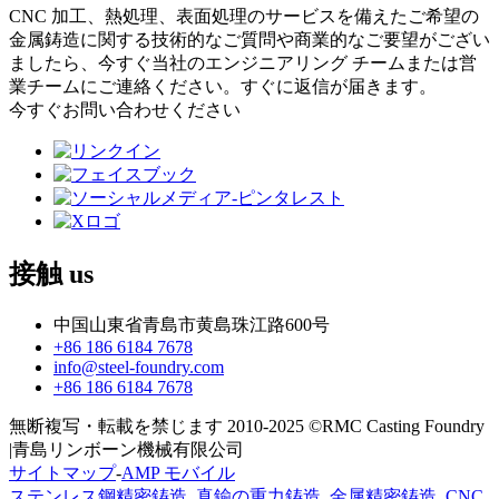
CNC 加工、熱処理、表面処理のサービスを備えたご希望の
金属鋳造に関する技術的なご質問や商業的なご要望がござい
ましたら、今すぐ当社のエンジニアリング チームまたは営
業チームにご連絡ください。すぐに返信が届きます。
今すぐお問い合わせください
接触
us
中国山東省青島市黄島珠江路600号
+86 186 6184 7678
info@steel-foundry.com
+86 186 6184 7678
無断複写・転載を禁じます 2010-2025 ©RMC Casting Foundry
|青島リンボーン機械有限公司
サイトマップ
-
AMP モバイル
ステンレス鋼精密鋳造
,
真鍮の重力鋳造
,
金属精密鋳造
,
CNC